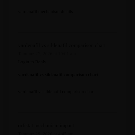
vardenafil mechanism details
vardenafil vs sildenafil comparison chart
Temmuz 27, 2026 at 10:01 am
Login to Reply
vardenafil vs sildenafil comparison chart
vardenafil vs sildenafil comparison chart
orlistat mechanism impact
Temmuz 29, 2026 at 4:45 am