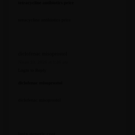
tetracycline antibiotics price
tetracycline antibiotics price
diclofenac misoprostol
Nisan 10, 2026 at 1:46 am
Login to Reply
diclofenac misoprostol
diclofenac misoprostol
lasix generic cost