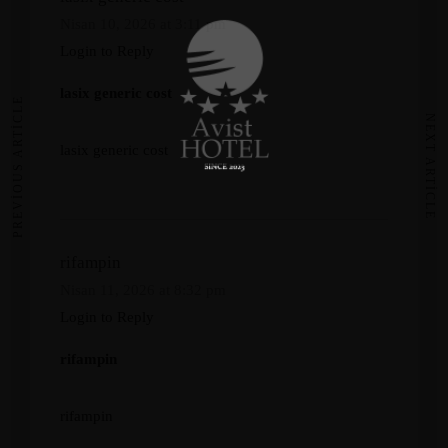
Nisan 10, 2026 at 3:11 pm
Login to Reply
lasix generic cost
PREVIOUS ARTICLE
NEXT ARTICLE
lasix generic cost
rifampin
Nisan 11, 2026 at 8:32 pm
Login to Reply
rifampin
rifampin