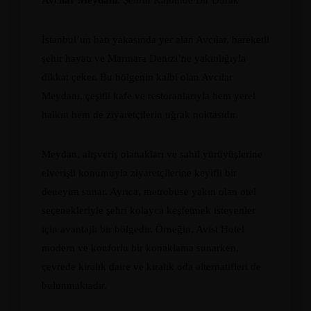
Avcılar Meydanı
: Şehrin Kalbinde Bir Durak
İstanbul’un batı yakasında yer alan Avcılar, hareketli
şehir hayatı ve Marmara Denizi’ne yakınlığıyla
dikkat çeker. Bu bölgenin kalbi olan Avcılar
Meydanı, çeşitli kafe ve restoranlarıyla hem yerel
halkın hem de ziyaretçilerin uğrak noktasıdır.
Meydan, alışveriş olanakları ve sahil yürüyüşlerine
elverişli konumuyla ziyaretçilerine keyifli bir
deneyim sunar. Ayrıca, metrobüse yakın olan otel
seçenekleriyle şehri kolayca keşfetmek isteyenler
için avantajlı bir bölgedir. Örneğin, Avist Hotel
modern ve konforlu bir konaklama sunarken,
çevrede kiralık daire ve kiralık oda alternatifleri de
bulunmaktadır.