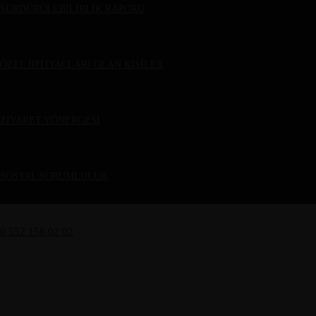
SÜRDÜRÜLEBİLİRLİK RAPORU
ÖZEL İHTİYAÇLARI OLAN KİŞİLER
ZİYARET YÖNERGESİ
SOSYAL SORUMLULUK
0 552 156 02 02