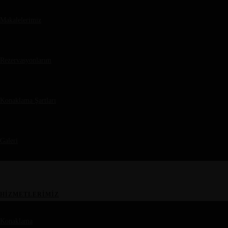
Makalelerimiz
Rezervasyonlarım
Konaklama Şartları
Galeri
HIZMETLERIMIZ
Konaklama