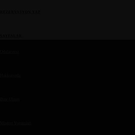
REZERVASYON YAP
SAYFALAR
Odalarımız
Hakkımızda
Bize Ulaşın
Müşteri Yorumları