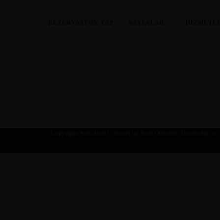
REZERVASYON YAP
SAYFALAR
HIZMETL
Rez
© Copyright Avist Hotel - Power by Avist Otelcilik Turizm San.ve D