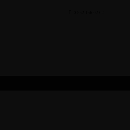
0 552 156 02 02
ştır