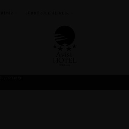
ERIMIZ
SÜRDÜRÜLEBİLİRLİK
ervasyon Onaylanmı
ış Tic.Ltd.Şti.