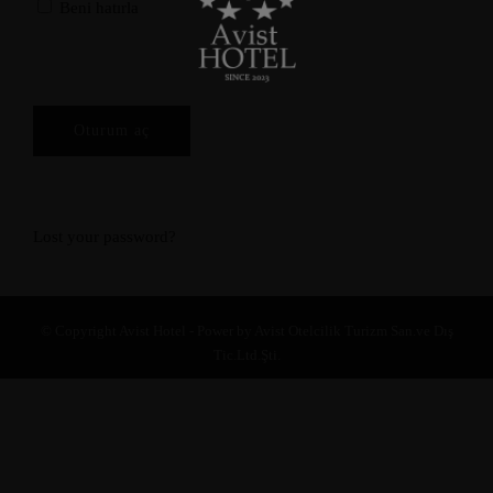
Beni hatırla
Lost your password?
© Copyright Avist Hotel - Power by Avist Otelcilik Turizm San.ve Dış
Tic.Ltd.Şti.